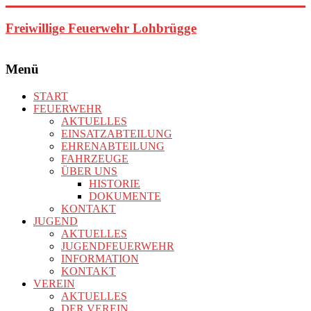
Zum
Inhalt
Freiwillige Feuerwehr Lohbrügge
springen
Menü
START
FEUERWEHR
AKTUELLES
EINSATZABTEILUNG
EHRENABTEILUNG
FAHRZEUGE
ÜBER UNS
HISTORIE
DOKUMENTE
KONTAKT
JUGEND
AKTUELLES
JUGENDFEUERWEHR
INFORMATION
KONTAKT
VEREIN
AKTUELLES
DER VEREIN