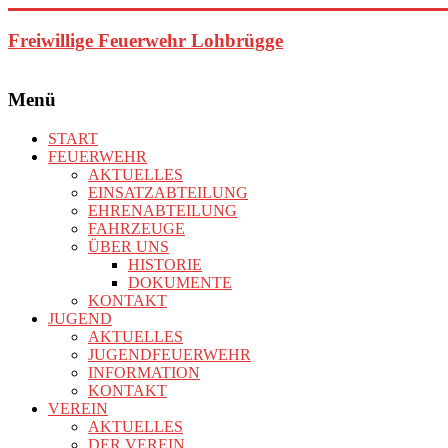
Zum
Inhalt
Freiwillige Feuerwehr Lohbrügge
springen
Menü
START
FEUERWEHR
AKTUELLES
EINSATZABTEILUNG
EHRENABTEILUNG
FAHRZEUGE
ÜBER UNS
HISTORIE
DOKUMENTE
KONTAKT
JUGEND
AKTUELLES
JUGENDFEUERWEHR
INFORMATION
KONTAKT
VEREIN
AKTUELLES
DER VEREIN