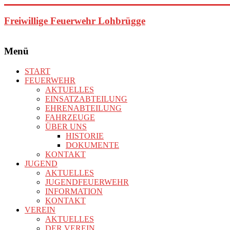
Zum
Inhalt
Freiwillige Feuerwehr Lohbrügge
springen
Menü
START
FEUERWEHR
AKTUELLES
EINSATZABTEILUNG
EHRENABTEILUNG
FAHRZEUGE
ÜBER UNS
HISTORIE
DOKUMENTE
KONTAKT
JUGEND
AKTUELLES
JUGENDFEUERWEHR
INFORMATION
KONTAKT
VEREIN
AKTUELLES
DER VEREIN