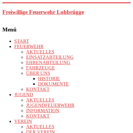
Zum
Inhalt
Freiwillige Feuerwehr Lohbrügge
springen
Menü
START
FEUERWEHR
AKTUELLES
EINSATZABTEILUNG
EHRENABTEILUNG
FAHRZEUGE
ÜBER UNS
HISTORIE
DOKUMENTE
KONTAKT
JUGEND
AKTUELLES
JUGENDFEUERWEHR
INFORMATION
KONTAKT
VEREIN
AKTUELLES
DER VEREIN