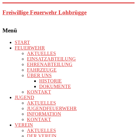
Zum
Inhalt
Freiwillige Feuerwehr Lohbrügge
springen
Menü
START
FEUERWEHR
AKTUELLES
EINSATZABTEILUNG
EHRENABTEILUNG
FAHRZEUGE
ÜBER UNS
HISTORIE
DOKUMENTE
KONTAKT
JUGEND
AKTUELLES
JUGENDFEUERWEHR
INFORMATION
KONTAKT
VEREIN
AKTUELLES
DER VEREIN