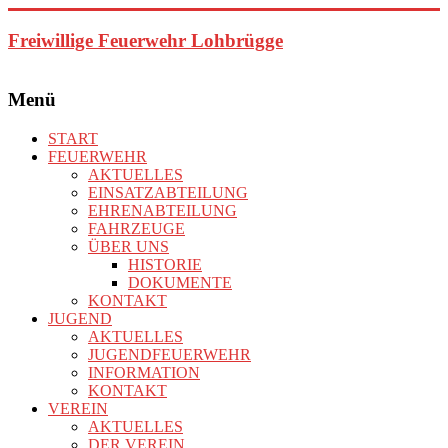
Zum
Inhalt
Freiwillige Feuerwehr Lohbrügge
springen
Menü
START
FEUERWEHR
AKTUELLES
EINSATZABTEILUNG
EHRENABTEILUNG
FAHRZEUGE
ÜBER UNS
HISTORIE
DOKUMENTE
KONTAKT
JUGEND
AKTUELLES
JUGENDFEUERWEHR
INFORMATION
KONTAKT
VEREIN
AKTUELLES
DER VEREIN