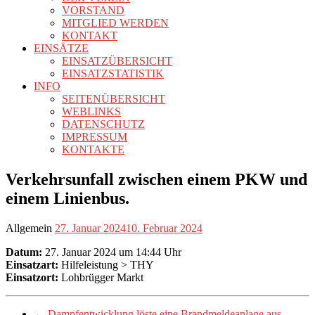
VORSTAND
MITGLIED WERDEN
KONTAKT
EINSÄTZE
EINSATZÜBERSICHT
EINSATZSTATISTIK
INFO
SEITENÜBERSICHT
WEBLINKS
DATENSCHUTZ
IMPRESSUM
KONTAKTE
Verkehrsunfall zwischen einem PKW und
einem Linienbus.
Allgemein
27. Januar 2024
10. Februar 2024
Datum:
27. Januar 2024 um 14:44 Uhr
Einsatzart:
Hilfeleistung > THY
Einsatzort:
Lohbrügger Markt
←
Dampfentwicklung löste eine Brandmeldeanlage aus.