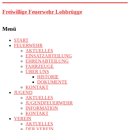
Zum
Inhalt
Freiwillige Feuerwehr Lohbrügge
springen
Menü
START
FEUERWEHR
AKTUELLES
EINSATZABTEILUNG
EHRENABTEILUNG
FAHRZEUGE
ÜBER UNS
HISTORIE
DOKUMENTE
KONTAKT
JUGEND
AKTUELLES
JUGENDFEUERWEHR
INFORMATION
KONTAKT
VEREIN
AKTUELLES
DER VEREIN