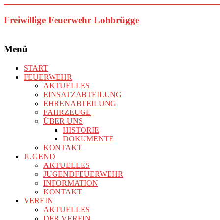
Zum
Inhalt
Freiwillige Feuerwehr Lohbrügge
springen
Menü
START
FEUERWEHR
AKTUELLES
EINSATZABTEILUNG
EHRENABTEILUNG
FAHRZEUGE
ÜBER UNS
HISTORIE
DOKUMENTE
KONTAKT
JUGEND
AKTUELLES
JUGENDFEUERWEHR
INFORMATION
KONTAKT
VEREIN
AKTUELLES
DER VEREIN