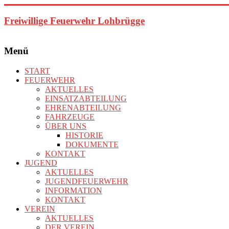
Zum
Inhalt
Freiwillige Feuerwehr Lohbrügge
springen
Menü
START
FEUERWEHR
AKTUELLES
EINSATZABTEILUNG
EHRENABTEILUNG
FAHRZEUGE
ÜBER UNS
HISTORIE
DOKUMENTE
KONTAKT
JUGEND
AKTUELLES
JUGENDFEUERWEHR
INFORMATION
KONTAKT
VEREIN
AKTUELLES
DER VEREIN