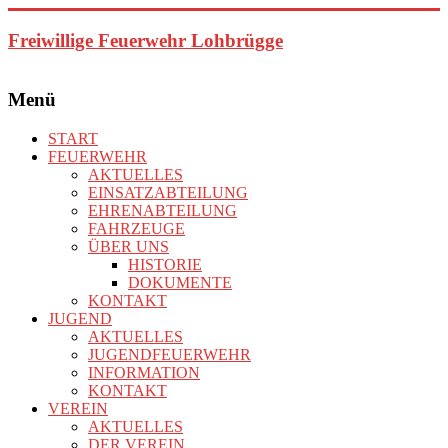
Zum
Inhalt
Freiwillige Feuerwehr Lohbrügge
springen
Menü
START
FEUERWEHR
AKTUELLES
EINSATZABTEILUNG
EHRENABTEILUNG
FAHRZEUGE
ÜBER UNS
HISTORIE
DOKUMENTE
KONTAKT
JUGEND
AKTUELLES
JUGENDFEUERWEHR
INFORMATION
KONTAKT
VEREIN
AKTUELLES
DER VEREIN