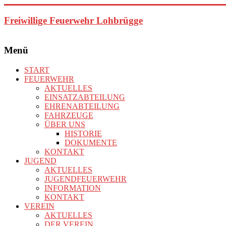
Zum
Inhalt
Freiwillige Feuerwehr Lohbrügge
springen
Menü
START
FEUERWEHR
AKTUELLES
EINSATZABTEILUNG
EHRENABTEILUNG
FAHRZEUGE
ÜBER UNS
HISTORIE
DOKUMENTE
KONTAKT
JUGEND
AKTUELLES
JUGENDFEUERWEHR
INFORMATION
KONTAKT
VEREIN
AKTUELLES
DER VEREIN