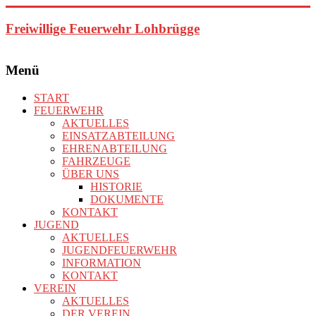
Zum
Inhalt
Freiwillige Feuerwehr Lohbrügge
springen
Menü
START
FEUERWEHR
AKTUELLES
EINSATZABTEILUNG
EHRENABTEILUNG
FAHRZEUGE
ÜBER UNS
HISTORIE
DOKUMENTE
KONTAKT
JUGEND
AKTUELLES
JUGENDFEUERWEHR
INFORMATION
KONTAKT
VEREIN
AKTUELLES
DER VEREIN