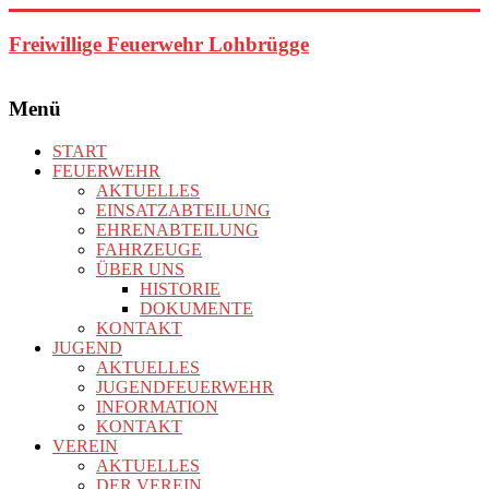
Zum
Inhalt
Freiwillige Feuerwehr Lohbrügge
springen
Menü
START
FEUERWEHR
AKTUELLES
EINSATZABTEILUNG
EHRENABTEILUNG
FAHRZEUGE
ÜBER UNS
HISTORIE
DOKUMENTE
KONTAKT
JUGEND
AKTUELLES
JUGENDFEUERWEHR
INFORMATION
KONTAKT
VEREIN
AKTUELLES
DER VEREIN