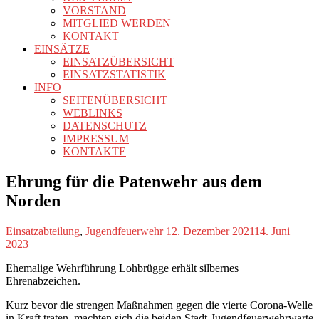
VORSTAND
MITGLIED WERDEN
KONTAKT
EINSÄTZE
EINSATZÜBERSICHT
EINSATZSTATISTIK
INFO
SEITENÜBERSICHT
WEBLINKS
DATENSCHUTZ
IMPRESSUM
KONTAKTE
Ehrung für die Patenwehr aus dem
Norden
Einsatzabteilung
,
Jugendfeuerwehr
12. Dezember 2021
14. Juni
2023
Ehemalige Wehrführung Lohbrügge erhält silbernes
Ehrenabzeichen.
Kurz bevor die strengen Maßnahmen gegen die vierte Corona-Welle
in Kraft traten, machten sich die beiden Stadt-Jugendfeuerwehrwarte