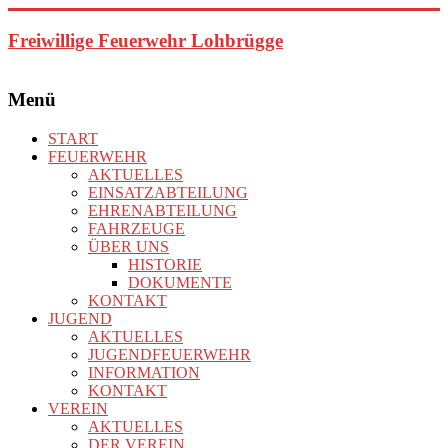
Zum
Inhalt
Freiwillige Feuerwehr Lohbrügge
springen
Menü
START
FEUERWEHR
AKTUELLES
EINSATZABTEILUNG
EHRENABTEILUNG
FAHRZEUGE
ÜBER UNS
HISTORIE
DOKUMENTE
KONTAKT
JUGEND
AKTUELLES
JUGENDFEUERWEHR
INFORMATION
KONTAKT
VEREIN
AKTUELLES
DER VEREIN